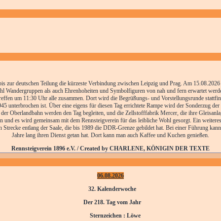
 zur deutschen Teilung die kürzeste Verbindung zwischen Leipzig und Prag. Am 15.08.2026 s
ohl Wandergruppen als auch Ehrenhoheiten und Symbolfiguren von nah und fern erwartet werde
fen um 11:30 Uhr alle zusammen. Dort wird die Begrüßungs- und Vorstellungsrunde stattfind
 unterbrochen ist. Über eine eigens für diesen Tag errichtete Rampe wird der Sonderzug der 
 der Oberlandbahn werden den Tag begleiten, und die Zellstofffabrik Mercer, die ihre Gleisanla
en und es wird gemeinsam mit dem Rennsteigverein für das leibliche Wohl gesorgt. Ein weiteres
n Strecke entlang der Saale, die bis 1989 die DDR-Grenze gebildet hat. Bei einer Führung kan
Jahre lang ihren Dienst getan hat. Dort kann man auch Kaffee und Kuchen genießen.
Rennsteigverein 1896 e.V. / Created by CHARLENE, KÖNIGIN DER TEXTE
06.08.2026
32. Kalenderwoche
Der 218. Tag vom Jahr
Sternzeichen : Löwe