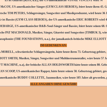
Er ist Gitarrist
(KISS, u.a.), der US-amerikanische VINNIE VINCENT wird 74
McCOY, US-amerikanischer Sänger (GYM CLASS HEROES)
, feiert heute ihren 45. 
utsche TIM PETERS, Schlagersänger, Songwriter und Musikproduzent
, wird heute 36 J
Er ist Bassist (GYM CLASS HEROES)
, der US-amerikanische ERIC ROBERTS wird 
ARGE, US-amerikanischer R&B-/Soul-Sänger und Bassist, feiert heute seinen 68. 
che PAT MACDONALD, Musiker, Sänger, Gitarrist und Songwriter (TIMBUK 3), wird 
 Saxophonist (THE FOUNDATIONS, u.a.), der jamaikanisch-britische MIKE ELLIOTT 
IM GEDENKEN AN:
RELL, schweizerische Schlagersängerin, hätte heute ihren 73. Geburtstag gefeiert, 
TT SMITH, Musiker, Sänger, Songwriter und Multiinstrumentalist, wäre heute 57 Jah
FT MACHINE, u.a)​​​​​​​, der britische ALLAN HOLDSWORTH hätte heute seinen 80. Gebur
N SCOOP, US-amerikanischer Rapper
, hätte heute seinen 58. Geburtstag gefeiert, ges
merikanische BUDDY COLLETTE, Jazzmusiker, wäre heute 105 Jahre alt geworden, g
ALLE ANGABEN OHNE GEWÄHR!