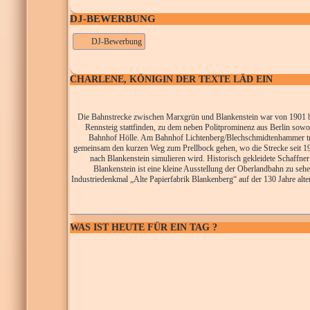
DJ-BEWERBUNG
DJ-Bewerbung
CHARLENE, KÖNIGIN DER TEXTE LÄD EIN
Die Bahnstrecke zwischen Marxgrün und Blankenstein war von 1901 bis
Rennsteig stattfinden, zu dem neben Politprominenz aus Berlin sow
Bahnhof Hölle. Am Bahnhof Lichtenberg/Blechschmidtenhammer tref
gemeinsam den kurzen Weg zum Prellbock gehen, wo die Strecke seit 1945
nach Blankenstein simulieren wird. Historisch gekleidete Schaffner
Blankenstein ist eine kleine Ausstellung der Oberlandbahn zu seh
Industriedenkmal „Alte Papierfabrik Blankenberg“ auf der 130 Jahre alte
WAS IST HEUTE FÜR EIN TAG ?