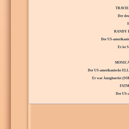
TRAVIE 
Der de
RANDY DEB
Der US-amerikanis
Er ist
MONICA MO
Der US-amerikanische ELLIO
Er war Jazzgitarrist (SO
FATMA
Der US-a