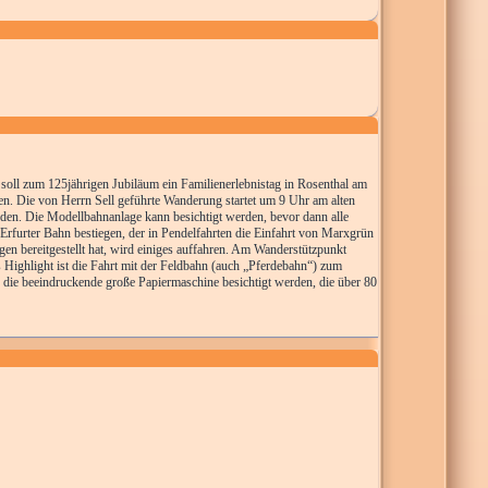
oll zum 125jährigen Jubiläum ein Familienerlebnistag in Rosenthal am
n. Die von Herrn Sell geführte Wanderung startet um 9 Uhr am alten
en. Die Modellbahnanlage kann besichtigt werden, bevor dann alle
Erfurter Bahn bestiegen, der in Pendelfahrten die Einfahrt von Marxgrün
gen bereitgestellt hat, wird einiges auffahren. Am Wanderstützpunkt
 Highlight ist die Fahrt mit der Feldbahn (auch „Pferdebahn“) zum
n die beeindruckende große Papiermaschine besichtigt werden, die über 80