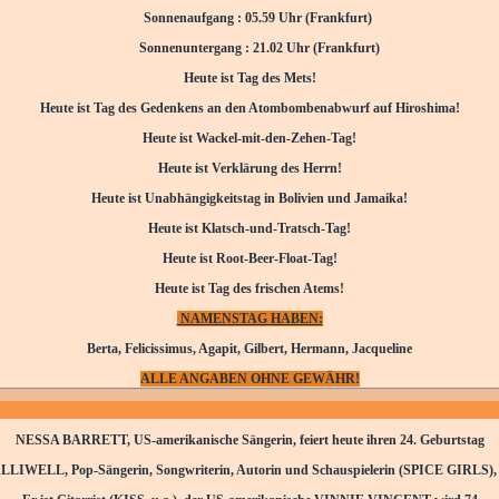
Sonnenaufgang : 05.59 Uhr (Frankfurt)
Sonnenuntergang : 21.02 Uhr (Frankfurt)
Heute ist Tag des Mets!
Heute ist Tag des Gedenkens an den Atombombenabwurf auf Hiroshima!
Heute ist Wackel-mit-den-Zehen-Tag!
Heute ist Verklärung des Herrn!
Heute ist Unabhängigkeitstag in Bolivien und Jamaika!
Heute ist Klatsch-und-Tratsch-Tag!
Heute ist Root-Beer-Float-Tag!
Heute ist Tag des frischen Atems!
NAMENSTAG HABEN:
Berta, Felicissimus, Agapit, Gilbert, Hermann, Jacqueline
ALLE ANGABEN OHNE GEWÄHR!
NESSA BARRETT, US-amerikanische Sängerin
, feiert heute ihren 24. Geburtstag
LLIWELL, Pop-Sängerin, Songwriterin, Autorin und Schauspielerin
(SPICE GIRLS), w